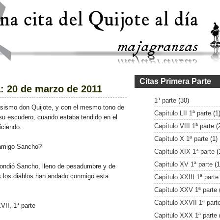
Citas Primera Parte
a: 20 de marzo de 2011
1ª parte
(30)
asismo don Quijote, y con el mesmo tono de
Capítulo LII 1ª parte
(1
su escudero, cuando estaba tendido en el
Capítulo VIII 1ª parte
(
iciendo:
Capítulo X 1ª parte
(1)
amigo Sancho?
Capítulo XIX 1ª parte
(
Capítulo XV 1ª parte
(1
ondió Sancho, lleno de pesadumbre y de
 los diablos han andado conmigo esta
Capítulo XXIII 1ª parte
Capítulo XXV 1ª parte
Capítulo XXVII 1ª part
VII, 1ª parte
Capítulo XXX 1ª parte