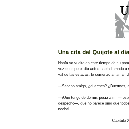
Una cita del Quijote al dí
H
abía ya vuelto en este tiempo de su par
voz con que el día antes había llamado a 
val de las estacas, le comenzó a llamar, d
—Sancho amigo, ¿duermes? ¿Duermes, 
—¡Qué tengo de dormir, pesia a mí —resp
despecho—, que no parece sino que todos
noche!
Capítulo X