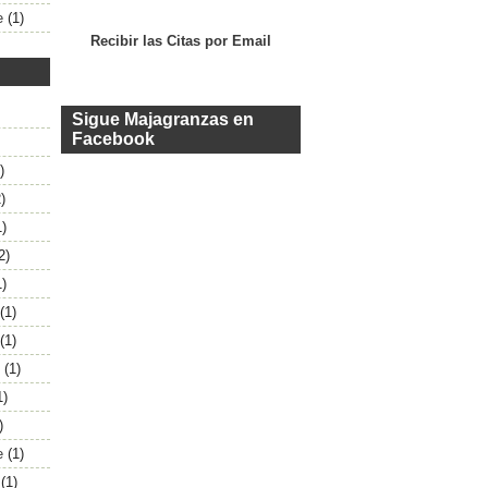
e
(1)
Recibir las Citas por Email
Sigue Majagranzas en
Facebook
)
)
1)
2)
1)
(1)
(1)
(1)
1)
)
e
(1)
(1)