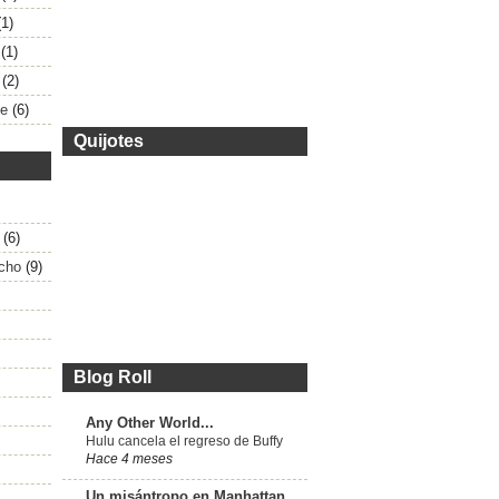
(1)
(1)
(2)
te
(6)
Quijotes
(6)
ncho
(9)
Blog Roll
Any Other World...
Hulu cancela el regreso de Buffy
Hace 4 meses
Un misántropo en Manhattan