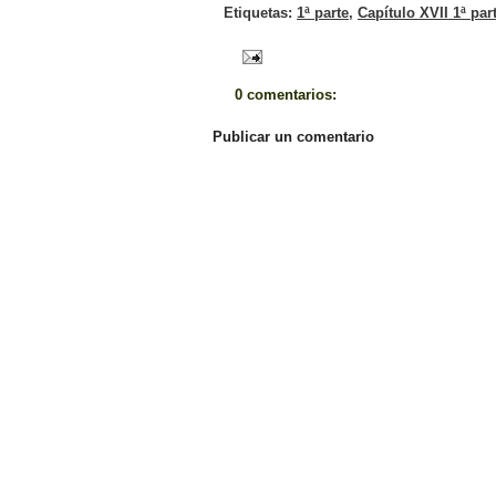
Etiquetas:
1ª parte
,
Capítulo XVII 1ª par
0 comentarios:
Publicar un comentario