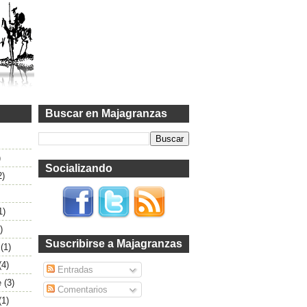
Buscar en Majagranzas
)
Socializando
2)
1)
)
Suscribirse a Majagranzas
(1)
(4)
Entradas
e
(3)
Comentarios
(1)