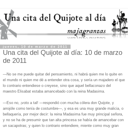
jueves, 10 de marzo de 2011
Una cita del Quijote al día: 10 de marzo
de 2011
—No se me puede quitar del pensamiento, ni habrá quien me lo quite en
el mundo ni quien me dé a entender otra cosa, y sería un majadero el que
lo contrario entendiese o creyese, sino que aquel bellaconazo del
maestro Elisabat estaba amancebado con la reina Madasima.
—Eso no, ¡voto a tal! —respondió con mucha cólera don Quijote, y
arrojóle como tenía de costumbre—, y esa es una muy grande malicia, o
bellaquería, por mejor decir: la reina Madasima fue muy principal señora,
y no se ha de presumir que tan alta princesa se había de amancebar con
un sacapotras; y quien lo contrario entendiere, miente como muy gran